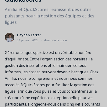
Contactez les ventes
Loisirs municipaux
Outils de suivi et d’analyse
Découvrez nos clients
Centre d'aide
Amilia et QuickScores réunissent des outils
Natation
Blogue
puissants pour la gestion des équipes et des
Centres sportifs
1 877-343-0004
Tendances et nouveautés
ligues.
FONCTIONNALITÉS
YMCA
Ressources et webinaires
Guides numériques et webinaires
Inscription en ligne
Connexion
Hayden Farrar
Voir toutes les industries
Amilia University
Gestion multi-sites
31 janvier 2025
4 min de lecture
Demandez une démo
Une plateforme d’apprentissage intégrée
Paiements
Gérer une ligue sportive est un véritable numéro
Gestion du personnel
d'équilibriste. Entre l'organisation des horaires, la
RESSOURCES SUPPLÉMENTAIRES
gestion des inscriptions et le maintien de tous
Amilia University (Connexion)
informés, les choses peuvent devenir hectiques. Chez
Amilia, nous le comprenons et nous nous sommes
Centre d'aide
associés à QuickScores pour faciliter la gestion des
Mises à jour
ligues, afin que vous puissiez vous concentrer sur la
création d'une expérience exceptionnelle pour vos
participants. Plongeons-nous dans cinq défis courants