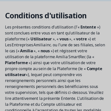
Contactez les ventes
Loisirs municipaux
Outils de suivi et d’analyse
Découvrez nos clients
Centre d'aide
Natation
Blogue
Conditions d'utilisation
Centres sportifs
1 877-343-0004
Tendances et nouveautés
FONCTIONNALITÉS
YMCA
Ressources et webinaires
Les présentes conditions d’utilisation (l'«
Entente
»)
Guides numériques et webinaires
Inscription en ligne
sont conclues entre vous en tant qu’utilisateur de la
Connexion
Voir toutes les industries
plateforme («
Utilisateur
», «
vous
», «
votre
») et
Amilia University
Gestion multi-sites
Les Entreprises Amilia inc. ou l’une de ses filiales, selon
Demandez une démo
Une plateforme d’apprentissage intégrée
Paiements
le cas («
Amilia
», «
nous
») et régissent votre
utilisation de la plateforme Amilia SmartRec (la «
Gestion du personnel
Plateforme
») ainsi que votre utilisation de votre
RESSOURCES SUPPLÉMENTAIRES
propre compte au sein de la Plateforme (le «
Compte
Amilia University (Connexion)
utilisateur
»), lequel peut comprendre vos
renseignements personnels ainsi que les
Centre d'aide
renseignements personnels des bénéficiaires sous
Mises à jour
votre supervision, tels que définis ci-dessous. Veuillez
lire attentivement la présente Entente. L’utilisation de
la Plateforme et du Compte utilisateur est
conditionnelle à l’acceptation de toutes les modalités