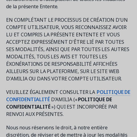
de la présente Entente.
EN COMPLÉTANT LE PROCESSUS DE CRÉATION D'UN
COMPTE UTILISATEUR, VOUS RECONNAISSEZ AVOIR
Demandez une démo
LU ET COMPRIS LA PRÉSENTE ENTENTE ET VOUS
Obtenez une démonstration du logiciel d'inscription et
gestion le plus performant.
ACCEPTEZ EXPRESSÉMENT D'ÊTRE LIÉ PAR TOUTES
SES MODALITÉS, AINSI QUE PAR TOUTES LES AUTRES
MODALITÉS, TOUS LES AVIS ET TOUTES LES
ÉXONÉRATIONS DE RESPONSABILITÉ AFFICHÉES
Étude de cas
AILLEURS SUR LA PLATEFORME, SUR LE SITE WEB
Real Amilia customers. Inspiring stories.
D'AMILIA OU DANS VOTRE COMPTE UTILISATEUR.
VEUILLEZ ÉGALEMENT CONSULTER LA
POLITIQUE DE
CONFIDENTIALITÉ
D’AMILIA («
POLITIQUE DE
CONFIDENTIALITÉ
») QUI EST INCORPORÉE PAR
RENVOI AUX PRÉSENTES.
Nous nous réservons le droit, à notre entière
discrétion, de réviser et de mettre à jour les modalités