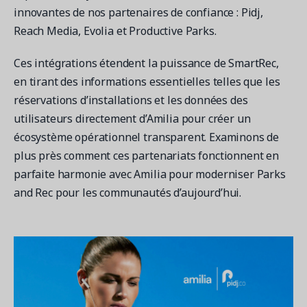
innovantes de nos partenaires de confiance : Pidj,
Reach Media, Evolia et Productive Parks.
Ces intégrations étendent la puissance de SmartRec,
Demandez une démo
Obtenez une démonstration du logiciel d'inscription et
en tirant des informations essentielles telles que les
gestion le plus performant.
réservations d’installations et les données des
utilisateurs directement d’Amilia pour créer un
écosystème opérationnel transparent. Examinons de
Étude de cas
plus près comment ces partenariats fonctionnent en
Real Amilia customers. Inspiring stories.
parfaite harmonie avec Amilia pour moderniser Parks
and Rec pour les communautés d’aujourd’hui.