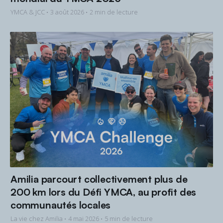
YMCA & JCC •
3 août 2026
• 2 min de lecture
Amilia parcourt collectivement plus de
200 km lors du Défi YMCA, au profit des
communautés locales
La vie chez Amilia •
4 mai 2026
• 5 min de lecture