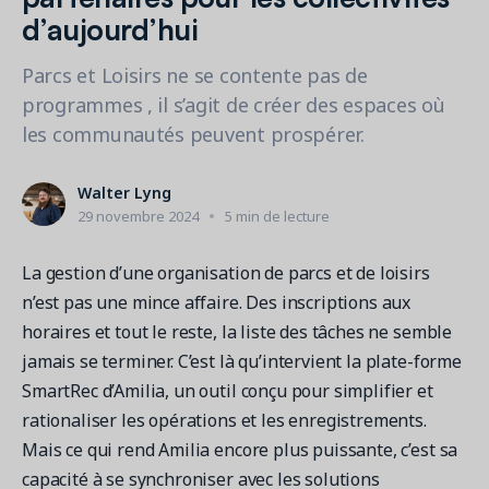
Contactez les ventes
Loisirs municipaux
Outils de suivi et d’analyse
Découvrez nos clients
d’aujourd’hui
Centre d'aide
Natation
Blogue
Parcs et Loisirs ne se contente pas de
Centres sportifs
1 877-343-0004
Tendances et nouveautés
FONCTIONNALITÉS
programmes , il s’agit de créer des espaces où
YMCA
Ressources et webinaires
les communautés peuvent prospérer.
Guides numériques et webinaires
Inscription en ligne
Connexion
Voir toutes les industries
Amilia University
Gestion multi-sites
Walter Lyng
Demandez une démo
Une plateforme d’apprentissage intégrée
29 novembre 2024
5 min de lecture
Paiements
Gestion du personnel
La gestion d’une organisation de parcs et de loisirs
RESSOURCES SUPPLÉMENTAIRES
n’est pas une mince affaire. Des inscriptions aux
Amilia University (Connexion)
horaires et tout le reste, la liste des tâches ne semble
jamais se terminer. C’est là qu’intervient la plate-forme
Centre d'aide
SmartRec d’Amilia, un outil conçu pour simplifier et
Mises à jour
rationaliser les opérations et les enregistrements.
Mais ce qui rend Amilia encore plus puissante, c’est sa
capacité à se synchroniser avec les solutions