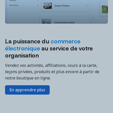
Demandez une démo
Obtenez une démonstration du logiciel d'inscription et
gestion le plus performant.
La puissance du
commerce
électronique
au service de votre
organisation
Étude de cas
Real Amilia customers. Inspiring stories.
Vendez vos activités, affiliations, cours à la carte,
leçons privées, produits et plus encore à partir de
notre boutique en ligne.
En apprendre plus