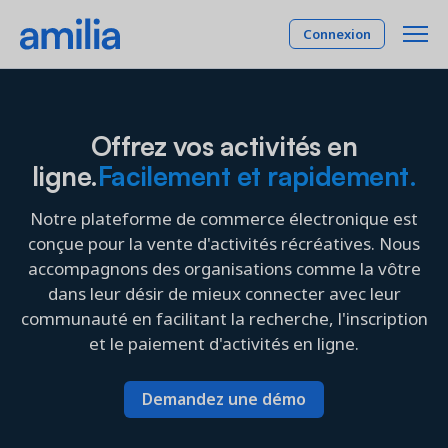
Connexion
Plateforme
Offrez vos activités en
ligne.
Facilement et rapidement.
SOLUTIONS
Industries
Gestion des membres
Notre plateforme de commerce électronique est
INDUSTRIES
Tarifs
Expérience et rétention de vos membres
conçue pour la vente d'activités récréatives. Nous
Activités parascolaires
accompagnons des organisations comme la vôtre
Programmation
Compagnie
dans leur désir de mieux connecter avec leur
Gestion de vos programmes et activités
Camp
communauté en facilitant la recherche, l'inscription
Centres communautaires
Gestion de plateaux
et le paiement d'activités en ligne.
Ressources
Gestion et location de vos plateaux
Cheerleading
Comptabilité et finance
Danse
RESSOURCES
Demandez une démo
Reliant les opérations à la comptabilité
English
Gymnastique
Rapports et tableaux de bord
Étude de cas