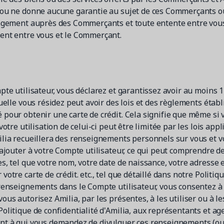
 ou ne donne aucune garantie au sujet de ces Commerçants ou
gagement auprès des Commerçants et toute entente entre vo
ent entre vous et le Commerçant.
te utilisateur, vous déclarez et garantissez avoir au moins 14
uelle vous résidez peut avoir des lois et des règlements étab
pour obtenir une carte de crédit. Cela signifie que même si 
votre utilisation de celui-ci peut être limitée par les lois app
lia recueillera des renseignements personnels sur vous et vo
 ajouter à votre Compte utilisateur, ce qui peut comprendre 
s, tel que votre nom, votre date de naissance, votre adresse 
otre carte de crédit. etc., tel que détaillé dans notre Politiqu
renseignements dans le Compte utilisateur, vous consentez à l
us autorisez Amilia, par les présentes, à les utiliser ou à le
olitique de confidentialité d'Amilia, aux représentants et age
nt à qui vous demandez de divulguer ces renseignements (ou