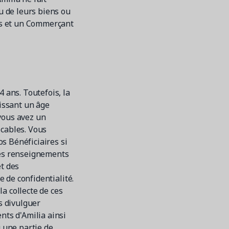
 de leurs biens ou
us et un Commerçant
 ans. Toutefois, la
lissant un âge
vous avez un
licables. Vous
s Bénéficiaires si
des renseignements
et des
e de confidentialité.
a collecte de ces
s divulguer
nts d'Amilia ainsi
 une partie de