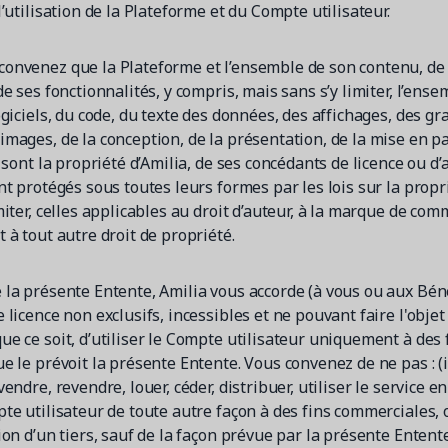
l’utilisation de la Plateforme et du Compte utilisateur.
onvenez que la Plateforme et l’ensemble de son contenu, de
de ses fonctionnalités, y compris, mais sans s’y limiter, l’ense
ogiciels, du code, du texte des données, des affichages, des g
mages, de la conception, de la présentation, de la mise en pa
, sont la propriété d’Amilia, de ses concédants de licence ou d
nt protégés sous toutes leurs formes par les lois sur la propri
miter, celles applicables au droit d’auteur, à la marque de com
 à tout autre droit de propriété.
 la présente Entente, Amilia vous accorde (à vous ou aux Béné
 licence non exclusifs, incessibles et ne pouvant faire l'obje
ue ce soit, d’utiliser le Compte utilisateur uniquement à des 
e le prévoit la présente Entente. Vous convenez de ne pas : (i
vendre, revendre, louer, céder, distribuer, utiliser le service 
te utilisateur de toute autre façon à des fins commerciales, 
ion d’un tiers, sauf de la façon prévue par la présente Entente 