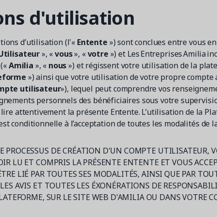
ns d'utilisation
ions d’utilisation (l'«
Entente
») sont conclues entre vous en 
Utilisateur
», «
vous
», «
votre
») et Les Entreprises Amilia inc
 («
Amilia
», «
nous
») et régissent votre utilisation de la pla
eforme
») ainsi que votre utilisation de votre propre compte 
pte utilisateur
»), lequel peut comprendre vos renseignem
ignements personnels des bénéficiaires sous votre supervision
 lire attentivement la présente Entente. L’utilisation de la Pl
st conditionnelle à l’acceptation de toutes les modalités de 
E PROCESSUS DE CRÉATION D'UN COMPTE UTILISATEUR, 
IR LU ET COMPRIS LA PRÉSENTE ENTENTE ET VOUS ACCE
TRE LIÉ PAR TOUTES SES MODALITÉS, AINSI QUE PAR TOU
LES AVIS ET TOUTES LES ÉXONÉRATIONS DE RESPONSABILI
PLATEFORME, SUR LE SITE WEB D'AMILIA OU DANS VOTRE 