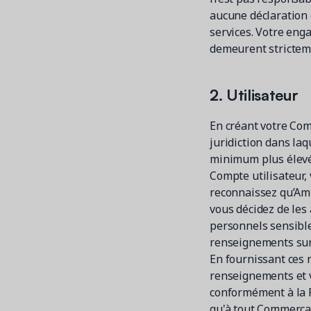
aucune déclaration
services. Votre en
demeurent strictem
2. Utilisateur
En créant votre Comp
juridiction dans laq
minimum plus élevé 
Compte utilisateur, 
reconnaissez qu’Ami
vous décidez de les
personnels sensible
renseignements sur v
En fournissant ces 
renseignements et vo
conformément à la P
qu'à tout Commerça