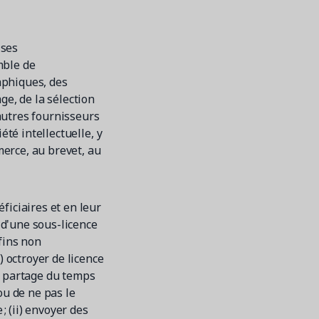
 ses
mble de
raphiques, des
ge, de la sélection
’autres fournisseurs
été intellectuelle, y
merce, au brevet, au
ficiaires et en leur
t d'une sous-licence
fins non
) octroyer de licence
en partage du temps
ou de ne pas le
; (ii) envoyer des