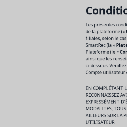
Conditio
Les présentes condit
de la plateforme («
filiales, selon le cas
SmartRec (la «
Plat
Plateforme (le «
Com
ainsi que les rense
ci-dessous. Veuillez
Compte utilisateur e
EN COMPLÉTANT L
RECONNAISSEZ AVO
EXPRESSÉMENT D'Ê
MODALITÉS, TOUS 
AILLEURS SUR LA 
UTILISATEUR.