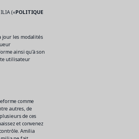
ILIA («
POLITIQUE
à jour les modalités
gueur
forme ainsi qu'à son
te utilisateur
lateforme comme
ntre autres, de
 plusieurs de ces
naissez et convenez
ontrôle. Amilia
milia ne fait