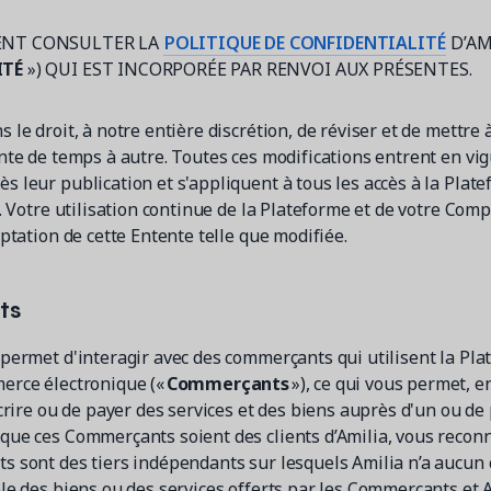
ENT CONSULTER LA
POLITIQUE DE CONFIDENTIALITÉ
D’AM
ITÉ
») QUI EST INCORPORÉE PAR RENVOI AUX PRÉSENTES.
le droit, à notre entière discrétion, de réviser et de mettre 
nte de temps à autre. Toutes ces modifications entrent en vi
 leur publication et s'appliquent à tous les accès à la Plate
. Votre utilisation continue de la Plateforme et de votre Comp
ptation de cette Entente telle que modifiée.
ts
permet d'interagir avec des commerçants qui utilisent la P
erce électronique («
Commerçants
»), ce qui vous permet, e
crire ou de payer des services et des biens auprès d'un ou de
ue ces Commerçants soient des clients d’Amilia, vous recon
 sont des tiers indépendants sur lesquels Amilia n’a aucun c
le des biens ou des services offerts par les Commerçants et A