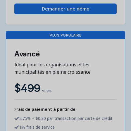
Demander une démo
Demandez une démo
Obtenez une démonstration du logiciel d'inscription et
PLUS POPULAIRE
gestion le plus performant.
Avancé
Étude de cas
Idéal pour les organisations et les
Real Amilia customers. Inspiring stories.
municipalités en pleine croissance.
$499
/mois
Frais de paiement à partir de
2.75% + $0.30 par transaction par carte de crédit
1% frais de service