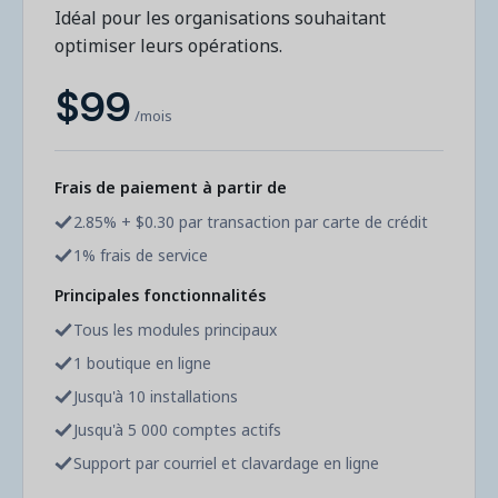
Contactez les ventes
Loisirs municipaux
Idéal pour les organisations souhaitant
Outils de suivi et d’analyse
Découvrez nos clients
Centre d'aide
Natation
optimiser leurs opérations.
Blogue
Centres sportifs
1 877-343-0004
Tendances et nouveautés
$99
FONCTIONNALITÉS
YMCA
/mois
Ressources et webinaires
Guides numériques et webinaires
Inscription en ligne
Connexion
Voir toutes les industries
Amilia University
Gestion multi-sites
Frais de paiement à partir de
Demandez une démo
Une plateforme d’apprentissage intégrée
2.85% + $0.30 par transaction par carte de crédit
Paiements
1% frais de service
Gestion du personnel
RESSOURCES SUPPLÉMENTAIRES
Principales fonctionnalités
Tous les modules principaux
Amilia University (Connexion)
1 boutique en ligne
Centre d'aide
Jusqu'à 10 installations
Mises à jour
Jusqu'à 5 000 comptes actifs
Support par courriel et clavardage en ligne