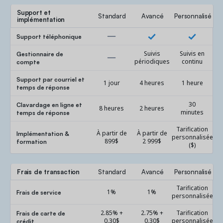
Support et
Standard
Avancé
Personnalisé
implémentation
Support téléphonique
Gestionnaire de
Suivis
Suivis en
compte
périodiques
continu
Support par courriel et
1 jour
4 heures
1 heure
temps de réponse
Clavardage en ligne et
30
8 heures
2 heures
temps de réponse
minutes
Tarification
Implémentation &
À partir de
À partir de
personnalisée
formation
899$
2 999$
($)
Frais de transaction
Standard
Avancé
Personnalisé
Tarification
Frais de service
1%
1%
personnalisée
Frais de carte de
2.85% +
2.75% +
Tarification
crédit
0.30$
0.30$
personnalisée