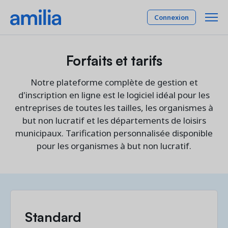
Connexion
Forfaits et tarifs
Plateforme
Notre plateforme complète de gestion et
SOLUTIONS
Industries
d'inscription en ligne est le logiciel idéal pour les
entreprises de toutes les tailles, les organismes à
Gestion des membres
INDUSTRIES
Tarifs
but non lucratif et les départements de loisirs
Expérience et rétention de vos membres
municipaux. Tarification personnalisée disponible
Activités parascolaires
Programmation
pour les organismes à but non lucratif.
Compagnie
Gestion de vos programmes et activités
Camp
Centres communautaires
Gestion de plateaux
Ressources
Gestion et location de vos plateaux
Cheerleading
Comptabilité et finance
Danse
RESSOURCES
Reliant les opérations à la comptabilité
English
Standard
Gymnastique
Rapports et tableaux de bord
Étude de cas