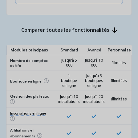
Comparer toutes les fonctionnalités
Modules principaux
Standard
Avancé
Personnalisé
Nombre de comptes
Jusqu'à 5
Jusqu'à 10
Illimités
actifs
000
000
1
Jusqu'à 3
boutique
boutiques
Illimitées
Boutique en ligne
en ligne
en ligne
Gestion des plateaux
Jusqu'à 10
Jusqu'à 20
Illimitées
installations
installations
Inscriptions en ligne
Affiliations et
abonnements