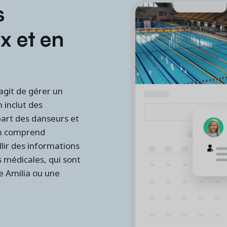
s
x et en
'agit de gérer un
 inclut des
part des danseurs et
ion comprend
lir des informations
 médicales, qui sont
le Amilia ou une