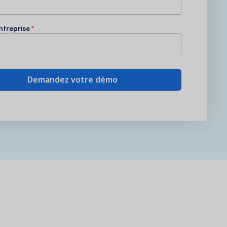
ntreprise
*