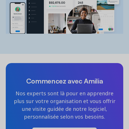
Demandez une démo
Obtenez une démonstration du logiciel d'inscription et
gestion le plus performant.
Étude de cas
Real Amilia customers. Inspiring stories.
Commencez avec Amilia
Nos experts sont là pour en apprendre
plus sur votre organisation et vous offrir
une visite guidée de notre logiciel,
personnalisée selon vos besoins.