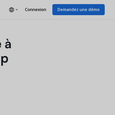
Connexion
Demandez une démo
 à
pp