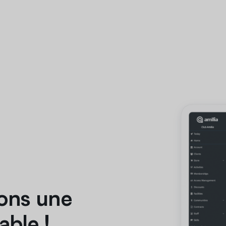
ons une
able !