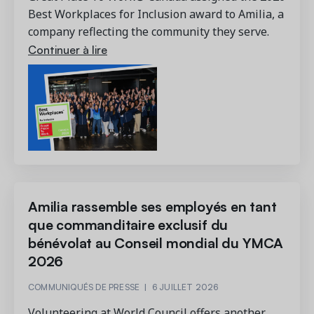
Contactez les ventes
Loisirs municipaux
Outils de suivi et d’analyse
Découvrez nos clients
Best Workplaces for Inclusion award to Amilia, a
Centre d'aide
Natation
company reflecting the community they serve.
Blogue
Centres sportifs
Continuer à lire
1 877-343-0004
Tendances et nouveautés
FONCTIONNALITÉS
YMCA
Ressources et webinaires
Guides numériques et webinaires
Inscription en ligne
Connexion
Voir toutes les industries
Amilia University
Gestion multi-sites
Demandez une démo
Une plateforme d’apprentissage intégrée
Paiements
Gestion du personnel
RESSOURCES SUPPLÉMENTAIRES
Amilia rassemble ses employés en tant
Amilia University (Connexion)
que commanditaire exclusif du
Centre d'aide
bénévolat au Conseil mondial du YMCA
Mises à jour
2026
COMMUNIQUÉS DE PRESSE
|
6 JUILLET 2026
Volunteering at World Council offers another