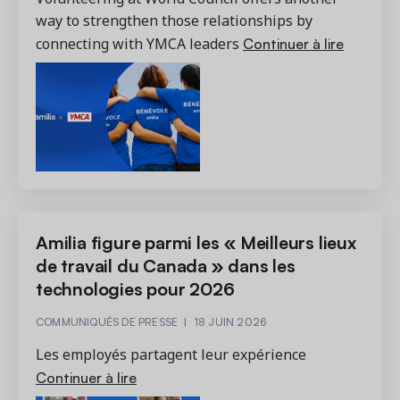
way to strengthen those relationships by
Continuer à lire
connecting with YMCA leaders
Demandez une démo
Obtenez une démonstration du logiciel d'inscription et
gestion le plus performant.
Étude de cas
Real Amilia customers. Inspiring stories.
Amilia figure parmi les « Meilleurs lieux
de travail du Canada » dans les
technologies pour 2026
COMMUNIQUÉS DE PRESSE
|
18 JUIN 2026
Les employés partagent leur expérience
Continuer à lire