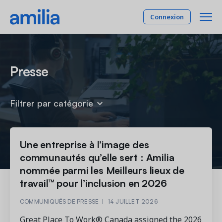
Connexion
Plateforme
Presse
SOLUTIONS
Industries
Filtrer par catégorie
Gestion des membres
INDUSTRIES
Tarifs
Expérience et rétention de vos membres
Activités parascolaires
Programmation
Compagnie
Une entreprise à l’image des
Gestion de vos programmes et activités
Camp
communautés qu’elle sert : Amilia
Centres communautaires
Gestion de plateaux
nommée parmi les Meilleurs lieux de
Ressources
Gestion et location de vos plateaux
Cheerleading
travail™ pour l’inclusion en 2026
Comptabilité et finance
Danse
RESSOURCES
Reliant les opérations à la comptabilité
COMMUNIQUÉS DE PRESSE
|
14 JUILLET 2026
English
Gymnastique
Rapports et tableaux de bord
Étude de cas
Great Place To Work® Canada assigned the 2026