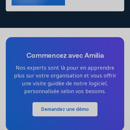
Commencez avec Amilia
Nos experts sont là pour en apprendre
plus sur votre organisation et vous offrir
une visite guidée de notre logiciel,
personnalisée selon vos besoins.
Demandez une démo