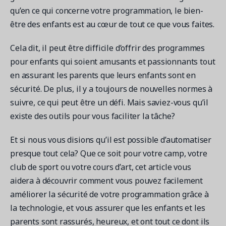
qu’en ce qui concerne votre programmation, le bien-
être des enfants est au cœur de tout ce que vous faites.
Demandez une démo
Cela dit, il peut être difficile d’offrir des programmes
Obtenez une démonstration du logiciel d'inscription et
pour enfants qui soient amusants et passionnants tout
gestion le plus performant.
en assurant les parents que leurs enfants sont en
sécurité. De plus, il y a toujours de nouvelles normes à
suivre, ce qui peut être un défi. Mais saviez-vous qu’il
Étude de cas
existe des outils pour vous faciliter la tâche?
Real Amilia customers. Inspiring stories.
Et si nous vous disions qu’il est possible d’automatiser
presque tout cela? Que ce soit pour votre camp, votre
club de sport ou votre cours d’art, cet article vous
aidera à découvrir comment vous pouvez facilement
améliorer la sécurité de votre programmation grâce à
la technologie, et vous assurer que les enfants et les
parents sont rassurés, heureux, et ont tout ce dont ils