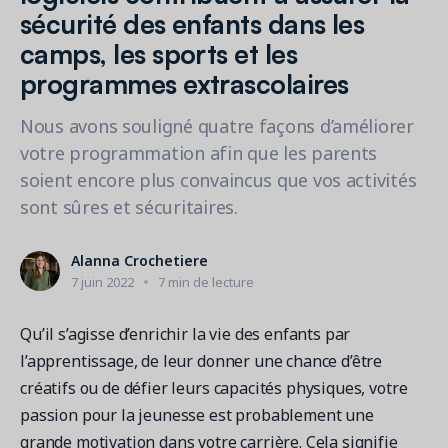
Contactez les ventes
Loisirs municipaux
sécurité des enfants dans les
Outils de suivi et d’analyse
Découvrez nos clients
Centre d'aide
Natation
camps, les sports et les
Blogue
Centres sportifs
1 877-343-0004
Tendances et nouveautés
programmes extrascolaires
FONCTIONNALITÉS
YMCA
Ressources et webinaires
Nous avons souligné quatre façons d’améliorer
Guides numériques et webinaires
Inscription en ligne
Connexion
Voir toutes les industries
votre programmation afin que les parents
Amilia University
Gestion multi-sites
soient encore plus convaincus que vos activités
Demandez une démo
Une plateforme d’apprentissage intégrée
Paiements
sont sûres et sécuritaires.
Gestion du personnel
Alanna Crochetiere
RESSOURCES SUPPLÉMENTAIRES
7 juin 2022
7 min de lecture
Amilia University (Connexion)
Centre d'aide
Qu’il s’agisse d’enrichir la vie des enfants par
l’apprentissage, de leur donner une chance d’être
Mises à jour
créatifs ou de défier leurs capacités physiques, votre
passion pour la jeunesse est probablement une
grande motivation dans votre carrière. Cela signifie