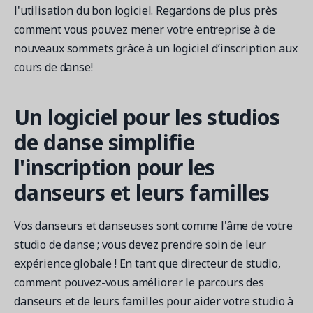
l'utilisation du bon logiciel. Regardons de plus près
comment vous pouvez mener votre entreprise à de
nouveaux sommets grâce à un logiciel d’inscription aux
Demandez une démo
cours de danse!
Obtenez une démonstration du logiciel d'inscription et
gestion le plus performant.
Un logiciel pour les studios
de danse simplifie
Étude de cas
l'inscription pour les
Real Amilia customers. Inspiring stories.
danseurs et leurs familles
Vos danseurs et danseuses sont comme l'âme de votre
studio de danse ; vous devez prendre soin de leur
expérience globale ! En tant que directeur de studio,
comment pouvez-vous améliorer le parcours des
danseurs et de leurs familles pour aider votre studio à