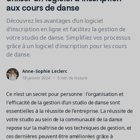
Contactez les ventes
Loisirs municipaux
aux cours de danse
Outils de suivi et d’analyse
Découvrez nos clients
Centre d'aide
Natation
Blogue
Découvrez les avantages d'un logiciel
Centres sportifs
1 877-343-0004
Tendances et nouveautés
d'inscription en ligne et facilitez la gestion de
FONCTIONNALITÉS
YMCA
Ressources et webinaires
votre studio de danse. Simplifiez vos processus
Guides numériques et webinaires
Inscription en ligne
Connexion
grâce à un logiciel d'inscription pour les cours
Voir toutes les industries
Amilia University
Gestion multi-sites
de danse.
Demandez une démo
Une plateforme d’apprentissage intégrée
Paiements
Anne-Sophie Leclerc
Gestion du personnel
18 janvier 2024
5 min de lecture
RESSOURCES SUPPLÉMENTAIRES
Amilia University (Connexion)
Ce n'est un secret pour personne : l'organisation et
l'efficacité de la gestion d’un studio de danse sont
Centre d'aide
essentielles à la réussite de l’entreprise. La réussite de
Mises à jour
votre studio au sein de la communauté de la danse
repose sur la maîtrise de vos techniques de gestion, et
ces dernières peuvent être améliorées grâce à