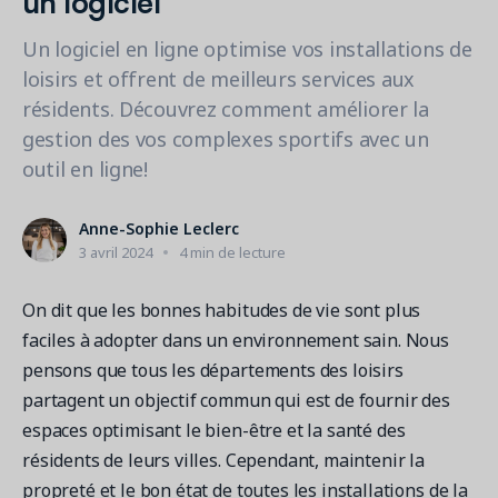
Contactez les ventes
Loisirs municipaux
Outils de suivi et d’analyse
Découvrez nos clients
Centre d'aide
Natation
Un logiciel en ligne optimise vos installations de
Blogue
loisirs et offrent de meilleurs services aux
Centres sportifs
1 877-343-0004
Tendances et nouveautés
FONCTIONNALITÉS
résidents. Découvrez comment améliorer la
YMCA
Ressources et webinaires
gestion des vos complexes sportifs avec un
Guides numériques et webinaires
Inscription en ligne
Connexion
Voir toutes les industries
outil en ligne!
Amilia University
Gestion multi-sites
Demandez une démo
Une plateforme d’apprentissage intégrée
Paiements
Anne-Sophie Leclerc
3 avril 2024
4 min de lecture
Gestion du personnel
RESSOURCES SUPPLÉMENTAIRES
On dit que les bonnes habitudes de vie sont plus
Amilia University (Connexion)
faciles à adopter dans un environnement sain. Nous
Centre d'aide
pensons que tous les départements des loisirs
partagent un objectif commun qui est de fournir des
Mises à jour
espaces optimisant le bien-être et la santé des
résidents de leurs villes. Cependant, maintenir la
propreté et le bon état de toutes les installations de la