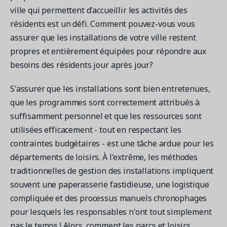
ville qui permettent d'accueillir les activités des
résidents est un défi. Comment pouvez-vous vous
assurer que les installations de votre ville restent
Demandez une démo
propres et entièrement équipées pour répondre aux
Obtenez une démonstration du logiciel d'inscription et
besoins des résidents jour après jour?
gestion le plus performant.
S'assurer que les installations sont bien entretenues,
que les programmes sont correctement attribués à
Étude de cas
suffisamment personnel et que les ressources sont
Real Amilia customers. Inspiring stories.
utilisées efficacement - tout en respectant les
contraintes budgétaires - est une tâche ardue pour les
départements de loisirs. À l'extrême, les méthodes
traditionnelles de gestion des installations impliquent
souvent une paperasserie fastidieuse, une logistique
compliquée et des processus manuels chronophages
pour lesquels les responsables n'ont tout simplement
pas le temps ! Alors, comment les parcs et loisirs