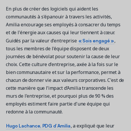
En plus de créer des logiciels qui aident les
communautés à s'épanouir à travers les activités,
Amilia encourage ses employés à consacrer du temps
Demandez une démo
et de l'énergie aux causes qui leur tiennent à cœur.
Obtenez une démonstration du logiciel d'inscription et
gestion le plus performant.
« Sois engagé »
Guidés par la valeur d'entreprise
,
tous les membres de l'équipe disposent de deux
journées de bénévolat pour soutenir la cause de leur
Étude de cas
choix. Cette culture d'entreprise, axée à la fois sur le
Real Amilia customers. Inspiring stories.
bien communautaire et sur la performance, permet à
chacun de donner vie aux valeurs corporatives. C'est de
cette manière que l’impact d’Amilia transcende les
murs de l'entreprise, et pourquoi plus de 90 % des
employés estiment faire partie d'une équipe qui
redonne à la communauté.
Hugo Lachance, PDG d’Amilia
, a expliqué que leur