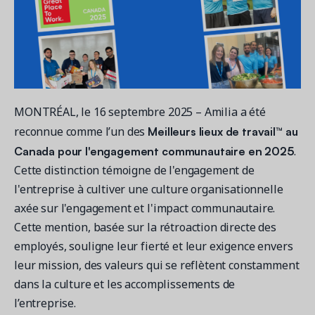
Contactez les ventes
Loisirs municipaux
Outils de suivi et d’analyse
Découvrez nos clients
Centre d'aide
Natation
Blogue
Centres sportifs
1 877-343-0004
Tendances et nouveautés
FONCTIONNALITÉS
YMCA
Ressources et webinaires
Guides numériques et webinaires
Inscription en ligne
Connexion
Voir toutes les industries
MONTRÉAL, le 16 septembre 2025 – Amilia a été
Amilia University
Gestion multi-sites
Demandez une démo
Meilleurs lieux de travail™ au
Une plateforme d’apprentissage intégrée
reconnue comme l’un des
Paiements
Canada pour l'engagement communautaire en 2025
.
Gestion du personnel
Cette distinction témoigne de l'engagement de
RESSOURCES SUPPLÉMENTAIRES
l'entreprise à cultiver une culture organisationnelle
axée sur l'engagement et l'impact communautaire.
Amilia University (Connexion)
Cette mention, basée sur la rétroaction directe des
Centre d'aide
employés, souligne leur fierté et leur exigence envers
Mises à jour
leur mission, des valeurs qui se reflètent constamment
dans la culture et les accomplissements de
l’entreprise.