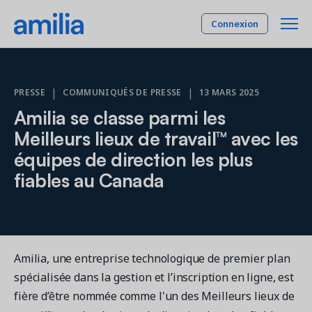
Connexion
Plateforme
|
|
PRESSE
COMMUNIQUÉS DE PRESSE
13 MARS 2025
Amilia se classe parmi les
SOLUTIONS
Industries
Meilleurs lieux de travail™ avec les
Gestion des membres
équipes de direction les plus
INDUSTRIES
Tarifs
Expérience et rétention de vos membres
fiables au Canada
Activités parascolaires
Programmation
Compagnie
Gestion de vos programmes et activités
Camp
Centres communautaires
Gestion de plateaux
Ressources
Gestion et location de vos plateaux
Cheerleading
Amilia, une entreprise technologique de premier plan
Comptabilité et finance
Danse
spécialisée dans la gestion et l’inscription en ligne, est
RESSOURCES
Reliant les opérations à la comptabilité
English
Gymnastique
fière d’être nommée comme l'un des Meilleurs lieux de
Rapports et tableaux de bord
Étude de cas