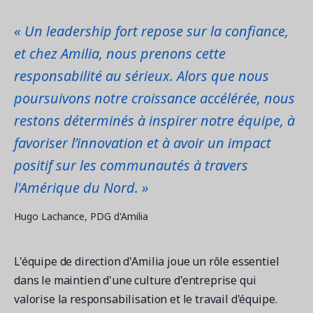
« Un leadership fort repose sur la confiance,
et chez Amilia, nous prenons cette
Demandez une démo
responsabilité au sérieux. Alors que nous
Obtenez une démonstration du logiciel d'inscription et
gestion le plus performant.
poursuivons notre croissance accélérée, nous
restons déterminés à inspirer notre équipe, à
favoriser l’innovation et à avoir un impact
Étude de cas
positif sur les communautés à travers
Real Amilia customers. Inspiring stories.
l'Amérique du Nord. »
Hugo Lachance, PDG d'Amilia
L'équipe de direction d'Amilia joue un rôle essentiel
dans le maintien d'une culture d'entreprise qui
valorise la responsabilisation et le travail d'équipe.