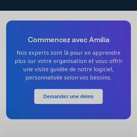
Commencez avec Amilia
Nos experts sont là pour en apprendre
plus sur votre organisation et vous offrir
une visite guidée de notre logiciel,
personnalisée selon vos besoins.
Demandez une démo