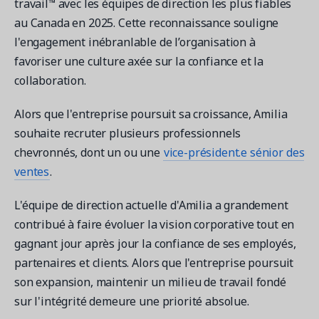
Contactez les ventes
™
travail
avec les équipes de direction les plus fiables
Loisirs municipaux
Outils de suivi et d’analyse
Découvrez nos clients
au Canada en 2025. Cette reconnaissance souligne
Centre d'aide
Natation
Blogue
l'engagement inébranlable de l’organisation à
Centres sportifs
1 877-343-0004
Tendances et nouveautés
favoriser une culture axée sur la confiance et la
FONCTIONNALITÉS
YMCA
Ressources et webinaires
collaboration.
Guides numériques et webinaires
Inscription en ligne
Connexion
Voir toutes les industries
Alors que l'entreprise poursuit sa croissance, Amilia
Amilia University
Gestion multi-sites
Demandez une démo
souhaite recruter plusieurs professionnels
Une plateforme d’apprentissage intégrée
Paiements
chevronnés, dont un ou une
vice-président.e sénior des
Gestion du personnel
ventes
.
RESSOURCES SUPPLÉMENTAIRES
L'équipe de direction actuelle d'Amilia a grandement
Amilia University (Connexion)
contribué à faire évoluer la vision corporative tout en
Centre d'aide
gagnant jour après jour la confiance de ses employés,
Mises à jour
partenaires et clients. Alors que l'entreprise poursuit
son expansion, maintenir un milieu de travail fondé
sur l'intégrité demeure une priorité absolue.