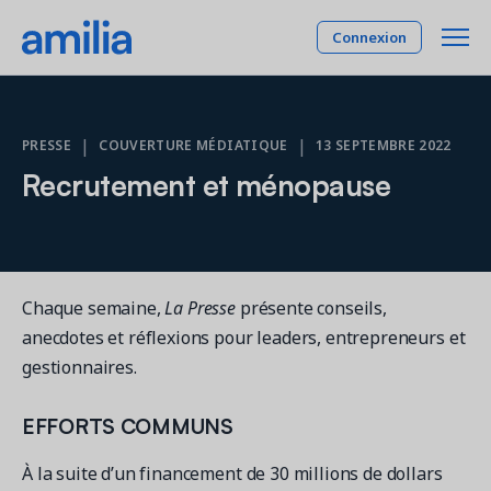
Connexion
Plateforme
|
|
PRESSE
COUVERTURE MÉDIATIQUE
13 SEPTEMBRE 2022
Recrutement et ménopause
SOLUTIONS
Industries
Gestion des membres
INDUSTRIES
Tarifs
Expérience et rétention de vos membres
Activités parascolaires
Programmation
Chaque semaine,
La Presse
présente conseils,
Compagnie
Gestion de vos programmes et activités
Camp
anecdotes et réflexions pour leaders, entrepreneurs et
Centres communautaires
Gestion de plateaux
gestionnaires.
Ressources
Gestion et location de vos plateaux
Cheerleading
Comptabilité et finance
EFFORTS COMMUNS
Danse
RESSOURCES
Reliant les opérations à la comptabilité
English
Gymnastique
À la suite d’un financement de 30 millions de dollars
Rapports et tableaux de bord
Étude de cas