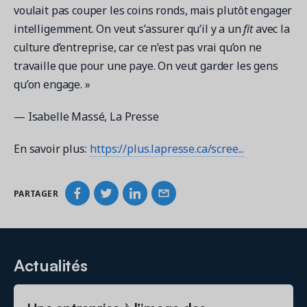
voulait pas couper les coins ronds, mais plutôt engager
intelligemment. On veut s’assurer qu’il y a un
fit
avec la
culture d’entreprise, car ce n’est pas vrai qu’on ne
Demandez une démo
travaille que pour une paye. On veut garder les gens
Obtenez une démonstration du logiciel d'inscription et
qu’on engage. »
gestion le plus performant.
— Isabelle Massé, La Presse
Étude de cas
En savoir plus:
https://plus.lapresse.ca/scree...
Real Amilia customers. Inspiring stories.
PARTAGER
Actualités