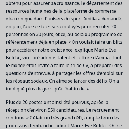
Contactez les ventes
Loisirs municipaux
obtenu pour assurer sa croissance, le département des
Outils de suivi et d’analyse
Découvrez nos clients
Centre d'aide
ressources humaines de la plateforme de commerce
Natation
Blogue
électronique dans l’univers du sport Amilia a demandé,
Centres sportifs
1 877-343-0004
Tendances et nouveautés
en juin, l’aide de tous ses employés pour recruter 30
FONCTIONNALITÉS
YMCA
Ressources et webinaires
personnes en 30 jours, et ce, au-delà du programme de
Guides numériques et webinaires
Inscription en ligne
Connexion
référencement déjà en place. « On voulait faire un blitz
Voir toutes les industries
Amilia University
Gestion multi-sites
pour accélérer notre croissance, explique Marie-Eve
Demandez une démo
Une plateforme d’apprentissage intégrée
Bolduc, vice-présidente, talent et culture d’Amilia. Tout
Paiements
le monde était invité à faire le tri de CV, à préparer des
Gestion du personnel
questions d’entrevue, à partager les offres d’emploi sur
RESSOURCES SUPPLÉMENTAIRES
les réseaux sociaux. On aime se lancer des défis. On a
Amilia University (Connexion)
impliqué plus de gens qu’à l’habitude. »
Centre d'aide
Plus de 20 postes ont ainsi été pourvus, après la
Mises à jour
réception d’environ 550 candidatures. Le recrutement
continue. « C’était un très grand défi, compte tenu des
processus d’embauche, admet Marie-Eve Bolduc. On ne