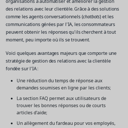
organisations à automatiser et améliorer la gestion
des relations avec leur clientèle. Grâce à des solutions
comme les agents conversationnels (
chatbots
) et les
communications gérées par l'IA, les consommateurs
Demandez une démo
peuvent obtenir les réponses qu'ils cherchent à tout
Obtenez une démonstration du logiciel d'inscription et
gestion le plus performant.
moment, peu importe où ils se trouvent.
Voici quelques avantages majeurs que comporte une
stratégie de gestion des relations avec la clientèle
Étude de cas
Real Amilia customers. Inspiring stories.
fondée sur l'IA :
Une réduction du temps de réponse aux
demandes soumises en ligne par les clients;
La section FAQ permet aux utilisateurs de
trouver les bonnes réponses ou de courts
articles d'aide;
Un allègement du fardeau pour vos employés,