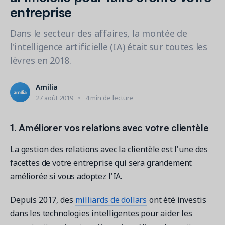
Contactez les ventes
Loisirs municipaux
entreprise
Outils de suivi et d’analyse
Découvrez nos clients
Centre d'aide
Natation
Blogue
Dans le secteur des affaires, la montée de
Centres sportifs
1 877-343-0004
Tendances et nouveautés
l'intelligence artificielle (IA) était sur toutes les
FONCTIONNALITÉS
YMCA
Ressources et webinaires
lèvres en 2018.
Guides numériques et webinaires
Inscription en ligne
Connexion
Voir toutes les industries
Amilia University
Gestion multi-sites
Amilia
Demandez une démo
Une plateforme d’apprentissage intégrée
27 août 2019
4 min de lecture
Paiements
Gestion du personnel
1. Améliorer vos relations avec votre clientèle
RESSOURCES SUPPLÉMENTAIRES
La gestion des relations avec la clientèle est l'une des
Amilia University (Connexion)
facettes de votre entreprise qui sera grandement
Centre d'aide
améliorée si vous adoptez l'IA.
Mises à jour
Depuis 2017, des
milliards de dollars
ont été investis
dans les technologies intelligentes pour aider les