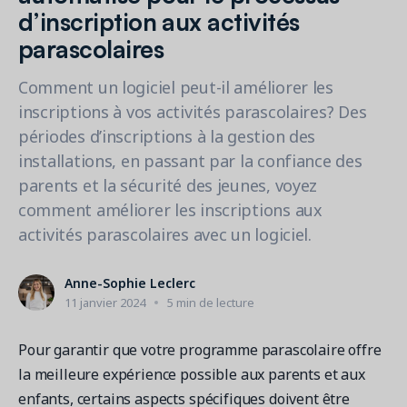
Contactez les ventes
Loisirs municipaux
d’inscription aux activités
Outils de suivi et d’analyse
Découvrez nos clients
Centre d'aide
Natation
parascolaires
Blogue
Centres sportifs
1 877-343-0004
Tendances et nouveautés
FONCTIONNALITÉS
Comment un logiciel peut-il améliorer les
YMCA
Ressources et webinaires
inscriptions à vos activités parascolaires? Des
Guides numériques et webinaires
Inscription en ligne
Connexion
périodes d’inscriptions à la gestion des
Voir toutes les industries
Amilia University
Gestion multi-sites
installations, en passant par la confiance des
Demandez une démo
Une plateforme d’apprentissage intégrée
Paiements
parents et la sécurité des jeunes, voyez
comment améliorer les inscriptions aux
Gestion du personnel
activités parascolaires avec un logiciel.
RESSOURCES SUPPLÉMENTAIRES
Amilia University (Connexion)
Anne-Sophie Leclerc
Centre d'aide
11 janvier 2024
5 min de lecture
Mises à jour
Pour garantir que votre programme parascolaire offre
la meilleure expérience possible aux parents et aux
enfants, certains aspects spécifiques doivent être