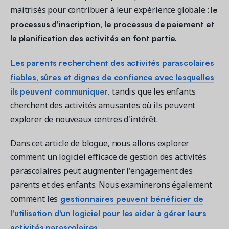
le
maitrisés pour contribuer à leur expérience globale :
processus d'inscription, le processus de paiement et
la planification des activités en font partie.
Demandez une démo
Obtenez une démonstration du logiciel d'inscription et
Les parents recherchent des activités parascolaires
gestion le plus performant.
fiables, sûres et dignes de confiance avec lesquelles
ils peuvent communiquer,
tandis que les enfants
cherchent des activités amusantes où ils peuvent
Étude de cas
explorer de nouveaux centres d'intérêt.
Real Amilia customers. Inspiring stories.
Dans cet article de blogue, nous allons explorer
comment un logiciel efficace de gestion des activités
parascolaires peut augmenter l'engagement des
parents et des enfants. Nous examinerons également
gestionnaires peuvent bénéficier de
comment les
l'utilisation d'un logiciel pour les aider à gérer leurs
activités parascolaires.