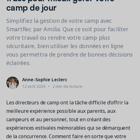
Contactez les ventes
Loisirs municipaux
camp de jour
Outils de suivi et d’analyse
Découvrez nos clients
Centre d'aide
Natation
Blogue
Simplifiez la gestion de votre camp avec
Centres sportifs
1 877-343-0004
Tendances et nouveautés
SmartRec par Amilia. Que ce soit pour faciliter
FONCTIONNALITÉS
YMCA
Ressources et webinaires
votre travail ou rendre votre camp plus
Guides numériques et webinaires
Inscription en ligne
Connexion
sécuritaire, bien utiliser les données en ligne
Voir toutes les industries
Amilia University
Gestion multi-sites
vous permettra de prendre de bonnes décisions
Demandez une démo
Une plateforme d’apprentissage intégrée
éclairées.
Paiements
Gestion du personnel
Anne-Sophie Leclerc
RESSOURCES SUPPLÉMENTAIRES
12 avril 2024
2 min de lecture
Amilia University (Connexion)
Les directeurs de camp ont la tâche difficile d'offrir la
Centre d'aide
meilleure expérience possible aux parents, aux
Mises à jour
campeurs et au personnel, tout en créant des
expériences estivales mémorables qui se démarquent
de la concurrence. Comment faire en sorte que votre