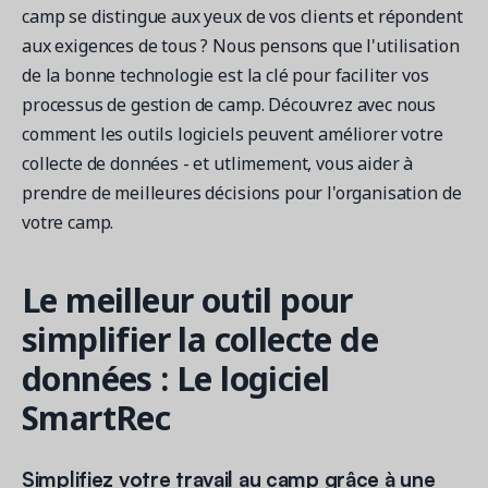
camp se distingue aux yeux de vos clients et répondent
aux exigences de tous ? Nous pensons que l'utilisation
de la bonne technologie est la clé pour faciliter vos
Demandez une démo
processus de gestion de camp. Découvrez avec nous
Obtenez une démonstration du logiciel d'inscription et
comment les outils logiciels peuvent améliorer votre
gestion le plus performant.
collecte de données - et utlimement, vous aider à
prendre de meilleures décisions pour l'organisation de
votre camp.
Étude de cas
Real Amilia customers. Inspiring stories.
Le meilleur outil pour
simplifier la collecte de
données : Le logiciel
SmartRec
Simplifiez votre travail au camp grâce à une