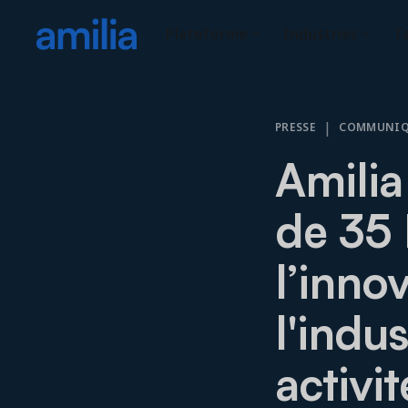
Plateforme
Industries
Ta
|
PRESSE
COMMUNIQU
Amilia
de 35 
l’inno
l'indus
activi