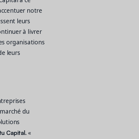
Capital à ce
accentuer notre
ssent leurs
tinuer à livrer
es organisations
de leurs
ntreprises
Le marché du
olutions
u Capital.
«