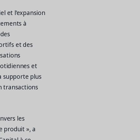
el et l’expansion
acements à
 des
rtifs et des
isations
uotidiennes et
a supporte plus
en transactions
nvers les
 produit », a