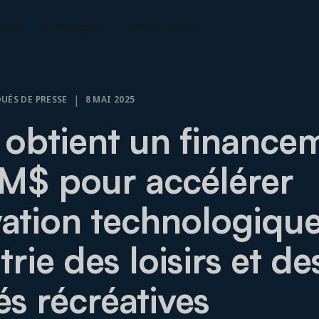
rifs
Compagnie
Ressources
|
ÉS DE PRESSE
8 MAI 2025
 obtient un finance
M$ pour accélérer
vation technologiqu
trie des loisirs et de
tés récréatives