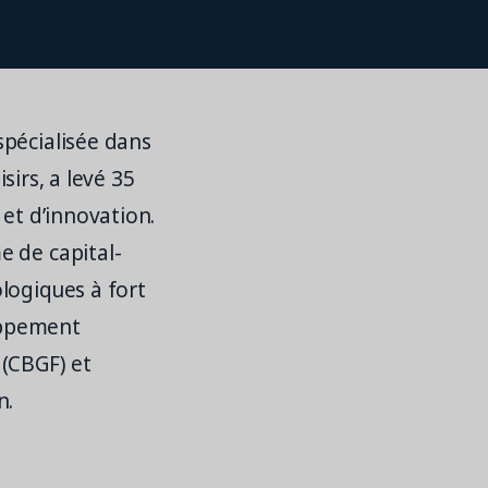
spécialisée dans
sirs, a levé 35
 et d’innovation.
e de capital-
logiques à fort
loppement
 (CBGF) et
n.