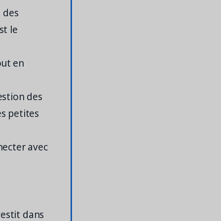
n des
st le
out en
t
gestion des
es petites
necter avec
.
vestit dans