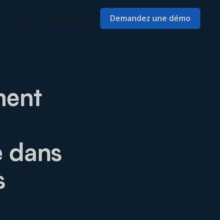
Connexion
Demandez une démo
ment
e dans
s