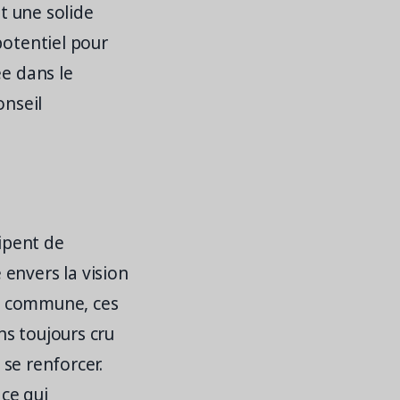
nt une solide
potentiel pour
ée dans le
onseil
ipent de
envers la vision
on commune, ces
ns toujours cru
 se renforcer.
 ce qui