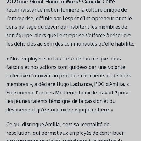
Contactez les ventes
2025 par Great Place to Work® Canada
. Cette
Loisirs municipaux
Outils de suivi et d’analyse
Découvrez nos clients
reconnaissance met en lumière la culture unique de
Centre d'aide
Natation
Blogue
l'entreprise, définie par l'esprit d’intrapreneuriat et le
Centres sportifs
1 877-343-0004
Tendances et nouveautés
sens partagé du devoir qui habitent les membres de
FONCTIONNALITÉS
YMCA
Ressources et webinaires
son équipe, alors que l'entreprise s'efforce à résoudre
Guides numériques et webinaires
Inscription en ligne
Connexion
les défis clés au sein des communautés qu'elle habilite.
Voir toutes les industries
Amilia University
Gestion multi-sites
« Nos employés sont au cœur de tout ce que nous
Demandez une démo
Une plateforme d’apprentissage intégrée
Paiements
faisons et nos actions sont guidées par une volonté
Gestion du personnel
collective d'innover au profit de nos clients et de leurs
RESSOURCES SUPPLÉMENTAIRES
membres », a déclaré Hugo Lachance, PDG d'Amilia. «
Être nommé l'un des Meilleurs lieux de travail™ pour
Amilia University (Connexion)
les jeunes talents témoigne de la passion et du
Centre d'aide
dévouement qu'exsude notre équipe entière. »
Mises à jour
Ce qui distingue Amilia, c'est sa mentalité de
résolution, qui permet aux employés de contribuer