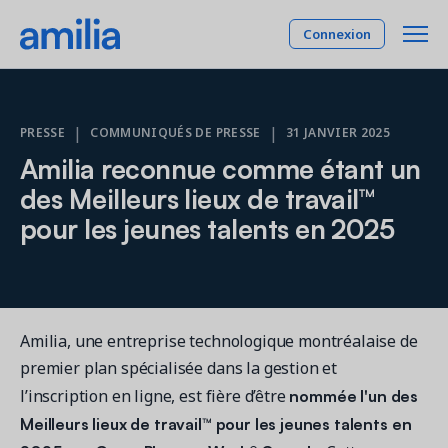
Connexion
Plateforme
|
|
PRESSE
COMMUNIQUÉS DE PRESSE
31 JANVIER 2025
Amilia reconnue comme étant un
SOLUTIONS
Industries
des Meilleurs lieux de travail™
Gestion des membres
pour les jeunes talents en 2025
INDUSTRIES
Tarifs
Expérience et rétention de vos membres
Activités parascolaires
Programmation
Compagnie
Gestion de vos programmes et activités
Camp
Centres communautaires
Gestion de plateaux
Amilia, une entreprise technologique montréalaise de
Ressources
Gestion et location de vos plateaux
Cheerleading
premier plan spécialisée dans la gestion et
Comptabilité et finance
Danse
nommée l'un des
l’inscription en ligne, est fière d’être
RESSOURCES
Reliant les opérations à la comptabilité
English
Gymnastique
Meilleurs lieux de travail™ pour les jeunes talents en
Rapports et tableaux de bord
Étude de cas