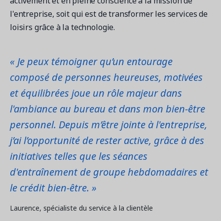
activement et en pleine conscience à la mission de
l'entreprise, soit qui est de transformer les services de
loisirs grâce à la technologie.
Demandez une démo
Obtenez une démonstration du logiciel d'inscription et
« Je peux témoigner qu’un entourage
gestion le plus performant.
composé de personnes heureuses, motivées
et équilibrées joue un rôle majeur dans
Étude de cas
l'ambiance au bureau et dans mon bien-être
Real Amilia customers. Inspiring stories.
personnel. Depuis m’être jointe à l'entreprise,
j’ai l’opportunité de rester active, grâce à des
initiatives telles que les séances
d'entraînement de groupe hebdomadaires et
le crédit bien-être. »
Laurence, spécialiste du service à la clientèle