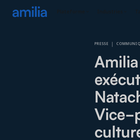
Plateforme
Industries
Ta
|
PRESSE
COMMUNIQU
Amilia
exécut
Natac
Vice-p
cultur