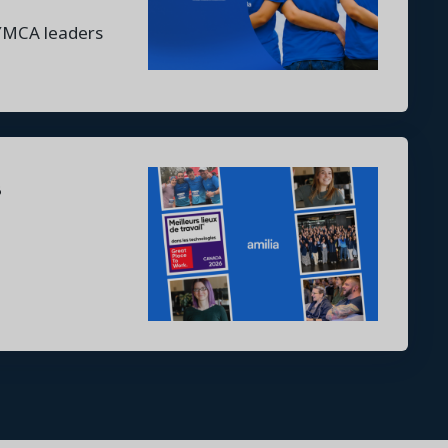
 YMCA leaders
s