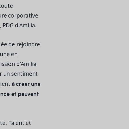
toute
ure corporative
 PDG d'Amilia.
ée de rejoindre
mune en
ssion d'Amilia
ser un sentiment
à créer une
ement
ance et peuvent
te, Talent et