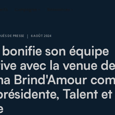
rifs
Compagnie
Ressources
|
ÉS DE PRESSE
6 AOÛT 2024
 bonifie son équipe
ive avec la venue d
ha Brind'Amour co
résidente, Talent et
e