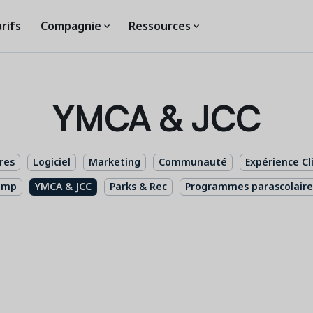
rifs
Compagnie
Ressources
YMCA & JCC
ires
Logiciel
Marketing
Communauté
Expérience Cl
amp
YMCA & JCC
Parks & Rec
Programmes parascolaire