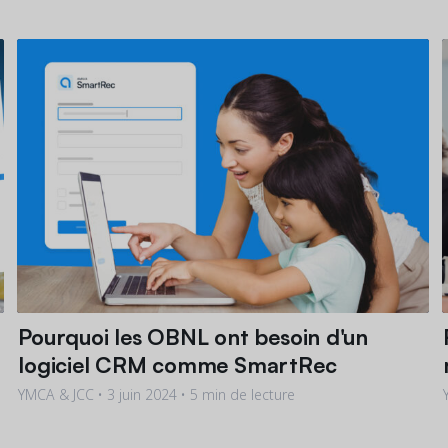
Pourquoi les OBNL ont besoin d'un
logiciel CRM comme SmartRec
YMCA & JCC •
3 juin 2024
• 5 min de lecture