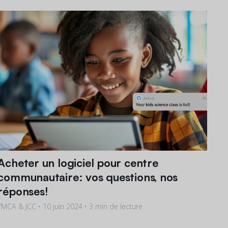
Acheter un logiciel pour centre
communautaire: vos questions, nos
réponses!
YMCA & JCC •
10 juin 2024
• 3 min de lecture