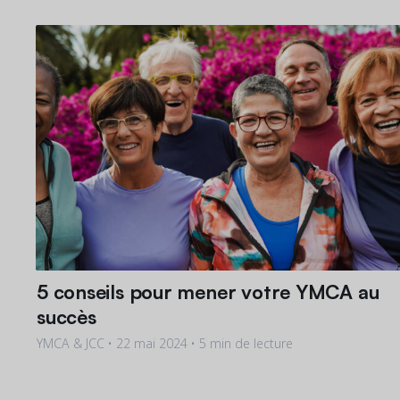
5 conseils pour mener votre YMCA au
succès
YMCA & JCC •
22 mai 2024
• 5 min de lecture