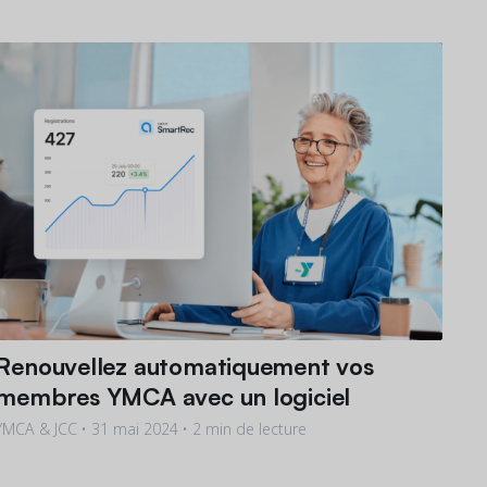
Renouvellez automatiquement vos
membres YMCA avec un logiciel
YMCA & JCC •
31 mai 2024
• 2 min de lecture