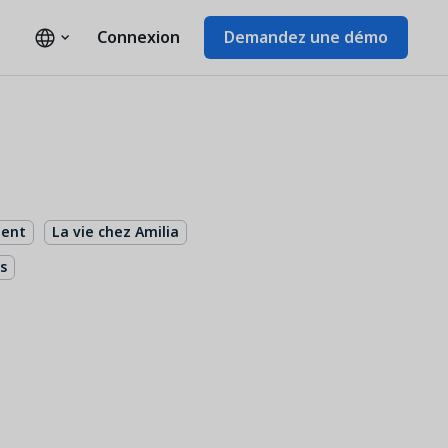
Connexion
Demandez une démo
ient
La vie chez Amilia
s