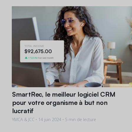
SmartRec, le meilleur logiciel CRM
pour votre organisme à but non
lucratif
YMCA & JCC •
14 juin 2024
• 5 min de lecture