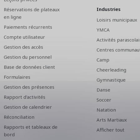
Industries
Réservations de plateaux
en ligne
Loisirs municipaux
Paiements récurrents
YMCA
Compte utilisateur
Activités parascolai
Gestion des accès
Centres communaut
Gestion du personnel
Camp
Base de données client
Cheerleading
Formulaires
Gymnastique
Gestion des présences
Danse
Rapport d'activités
Soccer
Gestion de calendrier
Natation
Réconciliation
Arts Martiaux
Rapports et tableaux de
Afficher tout
bord