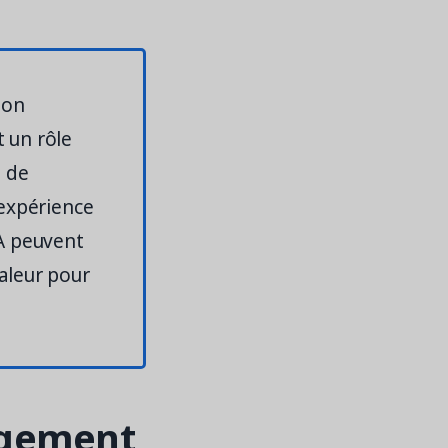
non
 un rôle
s de
'expérience
A peuvent
aleur pour
agement