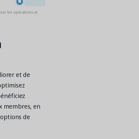
iser les opérations et
a
iorer et de
optimisez
bénéficiez
ux membres, en
 options de