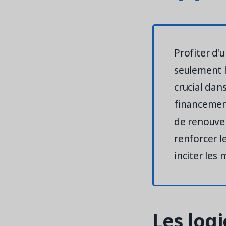
Profiter d'
seulement l
crucial dan
financement
de renouve
renforcer l
inciter les
Les log