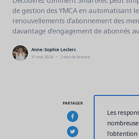
Découvrez comment SmartRec peut simpli
de gestion des YMCA en automatisant le
renouvellements d’abonnement des mem
davantage d’engagement de abonnés avec
Anne-Sophie Leclerc
31 mai 2024
2 min de lecture
PARTAGER
Les respon
nombreuses 
l'obtention