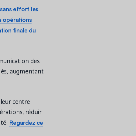
sans effort les
s opérations
ntion finale du
munication des
gés, augmentant
leur centre
rations, réduir
Regardez ce
uté.