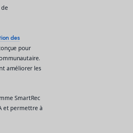
é de
tion des
 conçue pour
 communautaire.
t améliorer les
 comme SmartRec
 et permettre à