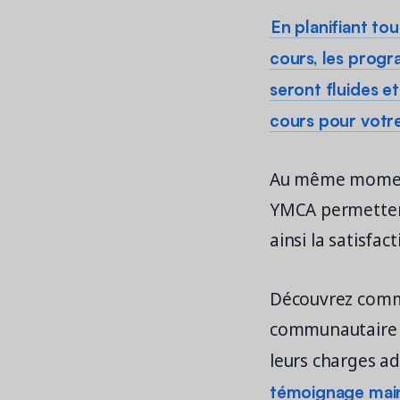
En planifiant to
cours, les progr
seront fluides et
cours pour votr
Au même moment
YMCA permetten
ainsi la satisfac
Découvrez commen
communautaire e
leurs charges a
témoignage main