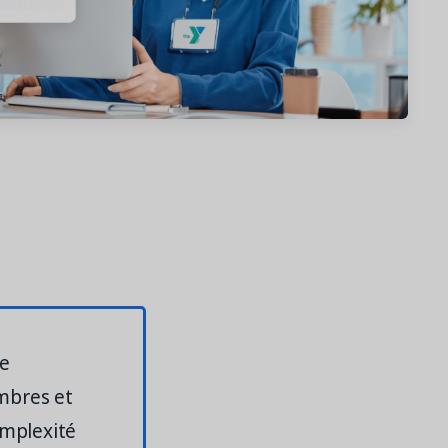
de
embres et
omplexité