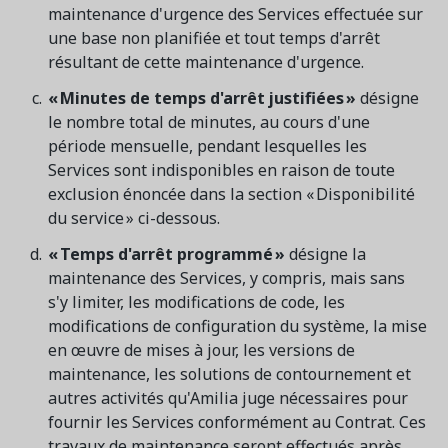
maintenance d'urgence des Services effectuée sur
une base non planifiée et tout temps d'arrêt
résultant de cette maintenance d'urgence.
Demandez une démo
« Minutes de temps d'arrêt justifiées »
désigne
Obtenez une démonstration du logiciel d'inscription et
le nombre total de minutes, au cours d'une
gestion le plus performant.
période mensuelle, pendant lesquelles les
Services sont indisponibles en raison de toute
exclusion énoncée dans la section « Disponibilité
Étude de cas
du service » ci-dessous.
Real Amilia customers. Inspiring stories.
« Temps d'arrêt programmé »
désigne la
maintenance des Services, y compris, mais sans
s'y limiter, les modifications de code, les
modifications de configuration du système, la mise
en œuvre de mises à jour, les versions de
maintenance, les solutions de contournement et
autres activités qu'Amilia juge nécessaires pour
fournir les Services conformément au Contrat. Ces
travaux de maintenance seront effectués après