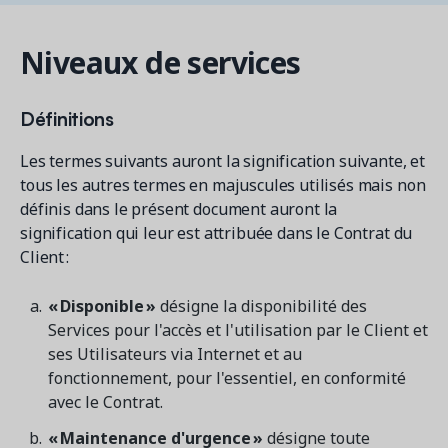
Contactez les ventes
Loisirs municipaux
Outils de suivi et d’analyse
Découvrez nos clients
Centre d'aide
Natation
Blogue
Niveaux de services
Centres sportifs
1 877-343-0004
Tendances et nouveautés
FONCTIONNALITÉS
YMCA
Ressources et webinaires
Définitions
Guides numériques et webinaires
Inscription en ligne
Connexion
Voir toutes les industries
Les termes suivants auront la signification suivante, et
Amilia University
Gestion multi-sites
tous les autres termes en majuscules utilisés mais non
Demandez une démo
Une plateforme d’apprentissage intégrée
Paiements
définis dans le présent document auront la
signification qui leur est attribuée dans le Contrat du
Gestion du personnel
Client :
RESSOURCES SUPPLÉMENTAIRES
Amilia University (Connexion)
« Disponible »
désigne la disponibilité des
Services pour l'accès et l'utilisation par le Client et
Centre d'aide
ses Utilisateurs via Internet et au
Mises à jour
fonctionnement, pour l'essentiel, en conformité
avec le Contrat.
« Maintenance d'urgence »
désigne toute